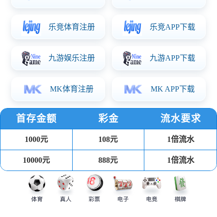
实施恶意攻击、干扰平台系统安全
侵犯他人合法权益，包括隐私权、名誉权、知识产权等
进行任何未经授权的商业推广或广告行为
使用自动化工具批量抓取、爬虫、数据镜像等行为
五、知识产权声明
本平台上的所有内容（包括但不限于界面结构、数据接口、文
字、图像、音频、源代码等）均归本平台或关联方所有，受相关
法律保护。未经授权，用户不得以任何形式使用。
六、服务中止与终止
在以下任一情况下，平台有权中止或终止对用户的全部或部分服
务，且无需提前通知：
用户违反本协议内容或法律法规
用户提供虚假信息或存在安全风险
基于线上买球官网(中国)官方网站平台运营策略的调整