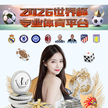
注册入口
用户使用协议
一、协议的接受
在您访问或使用本平台（以下简称“本平台”或“本服务”）之前，
请您仔细阅读并充分理解本《用户使用协议》（以下简称“本协
议”）。一旦您注册、登录、访问或使用本平台，即视为您已阅
读、理解并同意受本协议全部条款的约束。
二、账户注册与使用
1. 用户在注册时应提供真实、合法、有效的信息，并保证资料的